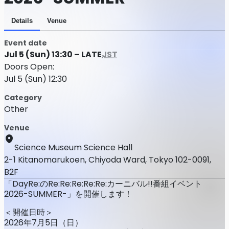
Details
Venue
Event date
Jul 5 (Sun) 13:30 – LATE
JST
Doors Open:
Jul 5 (Sun) 12:30
Category
Other
Venue
Science Museum Science Hall
2-1 Kitanomarukoen, Chiyoda Ward, Tokyo 102-0091,
B2F
「DayRe:のRe:Re:Re:Re:Re:カーニバル!!番組イベント
2026-SUMMER-」を開催します！
＜開催日時＞
2026年7月5日（日）