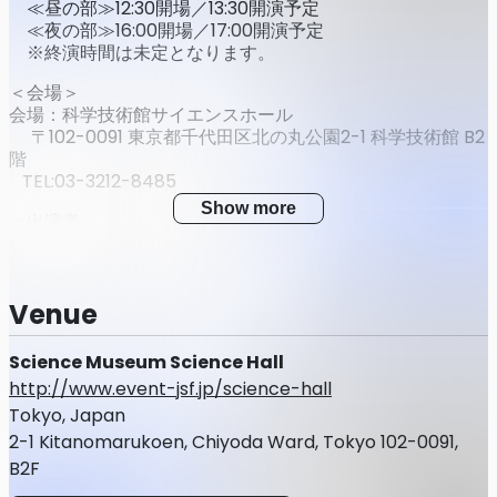
≪昼の部≫12:30開場／13:30開演予定
≪夜の部≫16:00開場／17:00開演予定
※終演時間は未定となります。
＜会場＞
会場：科学技術館サイエンスホール
〒102-0091 東京都千代田区北の丸公園2-1 科学技術館 B2
階
TEL:03-3212-8485
Show more
＜出演者＞
DayRe:（橘美來・相川奏多・宮沢小春・夏目ここな・日向
もか）
＜チケット価格＞
Venue
★セカンドショットちゃんねる会員の方★
（１）【チャンネル会員限定】最速先行抽選チケット
Science Museum Science Hall
価格：5,400円(税込5,940円)+手数料
http://www.event-jsf.jp/science-hall
販売期間：2月15日(日)22:00～3月30日(月)23:59まで
Tokyo, Japan
※当落3月31日(火)15:00予定 ※入金期限：4月3日
(金)23:59
2-1 Kitanomarukoen, Chiyoda Ward, Tokyo 102-0091,
B2F
（２）【チャンネル会員限定】特別価格抽選チケット