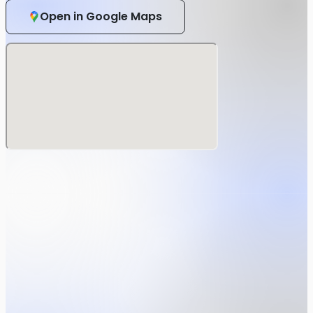
価格：4,500円(税込4,950円)+手数料
販売期間：5月17日(日)20:00～6月15日(月)23:59まで
Open in Google Maps
※当落6月16日(火)15:00予定 ※入金期限：6月22日
(月)23:59
※座席は、一般先行抽選チケットより後ろの席となりま
す。
※チケットSOLD OUT の場合実施がない場合があります。
★会員・非会員共通★
（３）一般先行抽選チケット
価格：5,400円(税込5,940円)+手数料
販売期間：4月5日(日)20:00～5月11日(月)23:59
※当落5月12日(火)15:00予定 ※入金期限：5月15日
(金)23:59
※座席は、【チャンネル会員限定】最速先行抽選チケット
より後ろの席となります。
※チケットSOLD OUT の場合実施がない場合がありま
す。
（４）【特別価格】一般チケット
価格：4,500円(税込4,950円)+手数料
販売期間：6月23日(火)20:00～イベント当日まで
※座席は、【チャンネル会員限定】特別価格抽選チケット