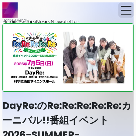
Home
Events
Home
Events
News
Newsletter
DayRe:のRe:Re:Re:Re:Re:カ
ーニバル!!番組イベント
2026-SUMMER-