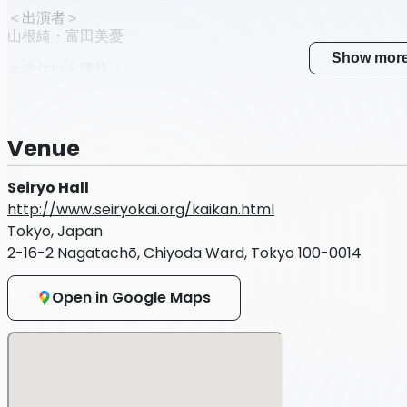
＜出演者＞
山根綺・富田美憂
Show mor
＜チケット価格＞
★セカンドショットちゃんねる会員の方★
（１）【チャンネル会員限定】最速先行抽選チケット
価格：6,000円(税込6,600円)+手数料
販売期間：2月4日(水)23:00～2月23日(月)23:59まで
Venue
※当落2月24日(火)15:00予定 ※入金期間2月27日(金)23:
（２）【特別価格】チャンネル会員限定チケット
Seiryo Hall
価格：4,500円(税込4,950円)+手数料
http://www.seiryokai.org/kaikan.html
販売期間：3月18日(水)23:00～3月26日(木)23:59
Tokyo, Japan
※当落3月27日(金)15:00予定 ※入金期間3月30日(月)23:
※座席は、一般先行抽選チケットより後ろの席となります
2-16-2 Nagatachō, Chiyoda Ward, Tokyo 100-0014
※チケットSOLDOUT の場合実施がない場合があります。
Open in Google Maps
★会員・非会員共通★
（３）一般先行抽選チケット
価格：6,000円(税込6,600円)+手数料
販売期間：3月4日(火)23:00～3月12日(木)23:59まで
※当落3月13日(金)15:00予定 ※入金期間3月16日(月)23:5
※座席は、【最速先行】セカンドショットちゃんねる会員限