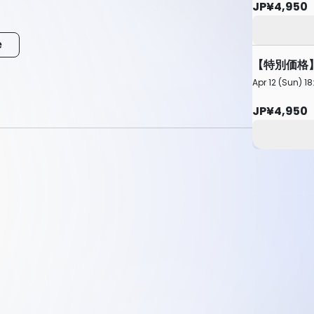
JP¥4,950
e
【特別価格
Apr 12 (Sun) 18
JP¥4,950
59まで
59まで
。
9まで
定チケット より後ろの席となります。