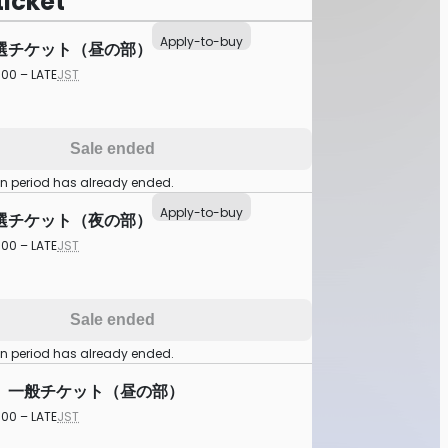
ticket
Apply-to-buy
選チケット（昼の部）
:00 – LATE
JST
Sale ended
on period has already ended.
Apply-to-buy
選チケット（夜の部）
:00 – LATE
JST
Sale ended
on period has already ended.
】一般チケット（昼の部）
:00 – LATE
JST