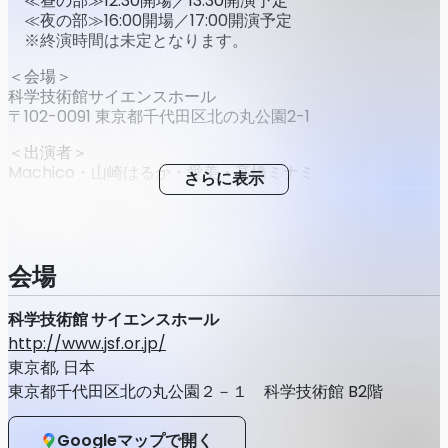
≪昼の部≫12:30開場／13:30開演予定
≪夜の部≫16:00開場／17:00開演予定
※終演時間は未定となります。
＜会場＞
科学技術館サイエンスホール
〒102-0091 東京都千代田区北の丸公園2-1
＜出演者＞
Machico・山崎はるか・愛美・髙橋ミナミ
さらに表示
＜チケット価格＞
★セカンドショットちゃんねる会員の方★
（１）【チャンネル会員限定】最速先行抽選チケット
価格：6,000円(税込6,600円)+手数料
会場
販売期間：1月20日(火)21:00～3月31日(火)23:59まで
※当落4月1日(水)15:00予定 ※入金期間4月6日
科学技術館 サイエンスホール
(月)23:59まで
http://www.jsf.or.jp/
（２）【特別価格】チャンネル会員限定チケット
東京都, 日本
価格：4,500円(税込4,950円)+手数料
販売期間：5月19日(火)20:00～6月9日(火)23:59
東京都千代田区北の丸公園２－１ 科学技術館 B2階
※当落6月10日(水)15:00予定 ※入金期間6月15日
(月)23:59まで
Googleマップで開く