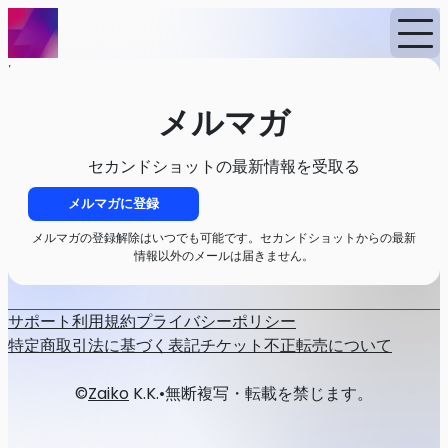
Home
イベント
ニュース
メルマガ
メルマガ
セカンドショットの最新情報を受取る
メルマガに登録
メルマガの登録解除はいつでも可能です。セカンドショットからの最新
情報以外のメールは届きません。
サポート
利用規約
プライバシーポリシー
特定商取引法に基づく表記
チケット不正転売について
©
Zaiko
K.K.
•
無断複写・転載を禁じます。